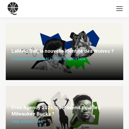
LaMelo Ball, la nouvelle identité des Wolves ?
DOSSIERS BASKETBALL
,
FREE AGENCY NBA
Free Agency 2026, quel avenir pour les
Milwaukee Bucks ?
FREE AGENCY NBA