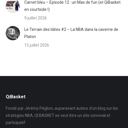
Carnet bleu – Episode 12 : un Max de fun (et QiBasket
en courtside !)
9 juillet 2026
Le Terrain des Idées #2 – La NBA dans la caverne de
Platon
15 juillet 2026
QiBasket
Fondé par Jérémy Péglion, auparavant auteur d’un blog sur les
stratégies NBA, QI BASKET se veut être un site convivial et
participatif