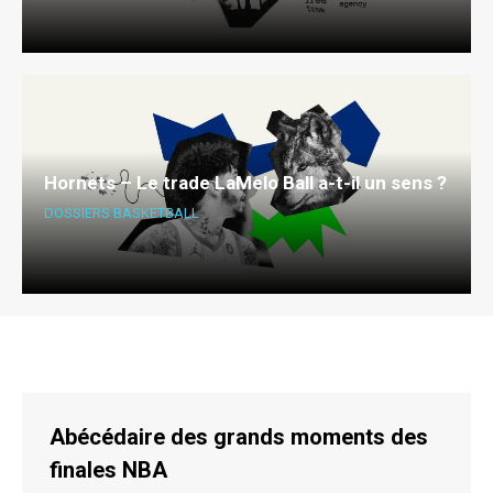
Hornets – Le trade LaMelo Ball a-t-il un sens ?
DOSSIERS BASKETBALL
Abécédaire des grands moments des
finales NBA