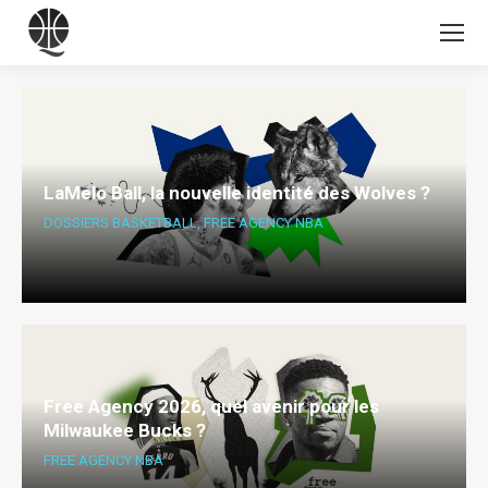
LaMelo Ball, la nouvelle identité des Wolves ?
DOSSIERS BASKETBALL
,
FREE AGENCY NBA
Free Agency 2026, quel avenir pour les
Milwaukee Bucks ?
FREE AGENCY NBA