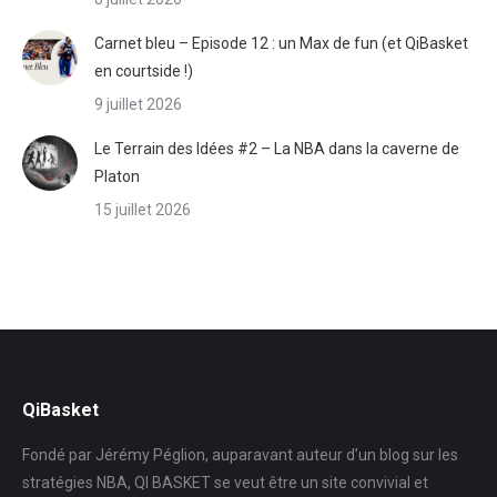
Carnet bleu – Episode 12 : un Max de fun (et QiBasket
en courtside !)
9 juillet 2026
Le Terrain des Idées #2 – La NBA dans la caverne de
Platon
15 juillet 2026
QiBasket
Fondé par Jérémy Péglion, auparavant auteur d’un blog sur les
stratégies NBA, QI BASKET se veut être un site convivial et