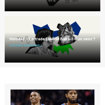
Hornets – Le trade LaMelo Ball a-t-il un sens ?
DOSSIERS BASKETBALL