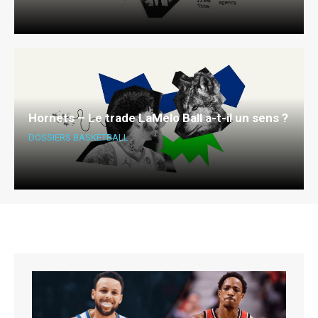
Hornets – Le trade LaMelo Ball a-t-il un sens ?
DOSSIERS BASKETBALL