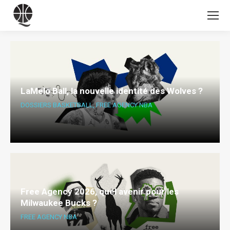
LaMelo Ball, la nouvelle identité des Wolves ?
DOSSIERS BASKETBALL
,
FREE AGENCY NBA
Free Agency 2026, quel avenir pour les
Milwaukee Bucks ?
FREE AGENCY NBA