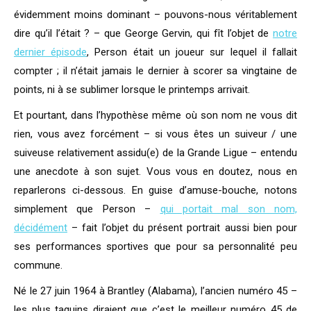
évidemment moins dominant – pouvons-nous véritablement
dire qu’il l’était ? – que George Gervin, qui fît l’objet de
notre
dernier épisode
, Person était un joueur sur lequel il fallait
compter ; il n’était jamais le dernier à scorer sa vingtaine de
points, ni à se sublimer lorsque le printemps arrivait.
Et pourtant, dans l’hypothèse même où son nom ne vous dit
rien, vous avez forcément – si vous êtes un suiveur / une
suiveuse relativement assidu(e) de la Grande Ligue – entendu
une anecdote à son sujet. Vous vous en doutez, nous en
reparlerons ci-dessous. En guise d’amuse-bouche, notons
simplement que Person –
qui portait mal son nom,
décidément
– fait l’objet du présent portrait aussi bien pour
ses performances sportives que pour sa personnalité peu
commune.
Né le 27 juin 1964 à Brantley (Alabama), l’ancien numéro 45 –
les plus taquins diraient que c’est le meilleur numéro 45 de