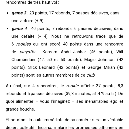
rencontres de très haut vol :
game 3
: 23 points, 17 rebonds, 7 passes décisives, dans
une victoire (+ 9) ;
game 4
: 40 points, 7 rebonds, 6 passes décisives, dans
une défaite (- 4). Nous ne retrouvons trace que de
6
rookies
qui ont scoré 40 points dans une rencontre
de
playoffs
: Kareem Abdul-Jabbar (46 points), Wilt
Chamberlain (42, 50 et 53 points), Magic Johnson (42
points), Slick Leonard (42 points) et George Mikan (42
points) sont les autres membres de ce
club
.
Au final, sur 4 rencontres, le
rookie
affiche 27 points, 8,3
rebonds et 5 passes décisives (39,8 minutes, 51,4 % au tir). De
quoi alimenter – vous l’imaginez – ses inénarrables égo et
grande bouche.
Et pourtant, la suite immédiate de sa carrière sera un véritable
désert collectif. Indiana, malgré les promesses affichées en