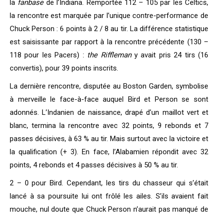
la
fanbase
de l’Indiana. Remportée 112 – 105 par les Celtics,
la rencontre est marquée par l’unique contre-performance de
Chuck Person : 6 points à 2 / 8 au tir. La différence statistique
est saisissante par rapport à la rencontre précédente (130 –
118 pour les Pacers) :
the Riffleman
y avait pris 24 tirs (16
convertis), pour 39 points inscrits.
La dernière rencontre, disputée au Boston Garden, symbolise
à merveille le face-à-face auquel Bird et Person se sont
adonnés. L’Indanien de naissance, drapé d’un maillot vert et
blanc, termina la rencontre avec 32 points, 9 rebonds et 7
passes décisives, à 63 % au tir. Mais surtout avec la victoire et
la qualification (+ 3). En face, l’Alabamien répondit avec 32
points, 4 rebonds et 4 passes décisives à 50 % au tir.
2 – 0 pour Bird. Cependant, les tirs du chasseur qui s’était
lancé à sa poursuite lui ont frôlé les ailes. S’ils avaient fait
mouche, nul doute que Chuck Person n’aurait pas manqué de