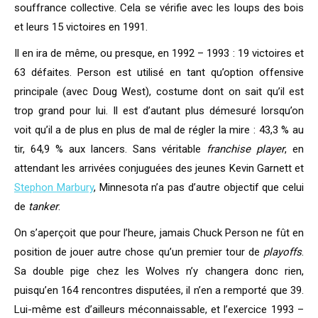
souffrance collective. Cela se vérifie avec les loups des bois
et leurs 15 victoires en 1991.
Il en ira de même, ou presque, en 1992 – 1993 : 19 victoires et
63 défaites. Person est utilisé en tant qu’option offensive
principale (avec Doug West), costume dont on sait qu’il est
trop grand pour lui. Il est d’autant plus démesuré lorsqu’on
voit qu’il a de plus en plus de mal de régler la mire : 43,3 % au
tir, 64,9 % aux lancers. Sans véritable
franchise player
, en
attendant les arrivées conjuguées des jeunes Kevin Garnett et
Stephon Marbury
, Minnesota n’a pas d’autre objectif que celui
de
tanker
.
On s’aperçoit que pour l’heure, jamais Chuck Person ne fût en
position de jouer autre chose qu’un premier tour de
playoffs
.
Sa double pige chez les Wolves n’y changera donc rien,
puisqu’en 164 rencontres disputées, il n’en a remporté que 39.
Lui-même est d’ailleurs méconnaissable, et l’exercice 1993 –