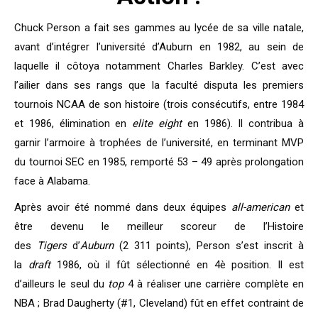
Chuck Person a fait ses gammes au lycée de sa ville natale,
avant d’intégrer l’université d’Auburn en 1982, au sein de
laquelle il côtoya notamment Charles Barkley. C’est avec
l’ailier dans ses rangs que la faculté disputa les premiers
tournois NCAA de son histoire (trois consécutifs, entre 1984
et 1986, élimination en
elite eight
en 1986). Il contribua à
garnir l’armoire à trophées de l’université, en terminant MVP
du tournoi SEC en 1985, remporté 53 – 49 après prolongation
face à Alabama.
Après avoir été nommé dans deux équipes
all-american
et
être devenu le meilleur scoreur de l’Histoire
des
Tigers
d’
Auburn
(2 311 points), Person s’est inscrit à
la
draft
1986, où il fût sélectionné en 4è position. Il est
d’ailleurs le seul du
top
4 à réaliser une carrière complète en
NBA ; Brad Daugherty (#1, Cleveland) fût en effet contraint de