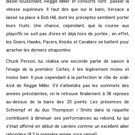
diesel toussotant, Reggie Miller et consorts vont passer la
vitesse supérieure. Il faut dire que sur le banc, Versace a
laissé sa place à Bob Hill, dont les préceptes semblent porter
leurs fruits. Une chance, cependant, que la course aux
playoffs
ne soit pas d’ores et déjà hors de portée ; en effet,
les Sixers, Hawks, Pacers, Knicks et Cavaliers se battent pour
arracher les derniers strapontins.
Chuck Person, lui, réalisa une seconde partie de saison à
l’image de la première. Certes, il tire légèrement moins et
moins bien. Il joue cependant à la perfection le rôle de
side-
kick
de Reggie Miller. S’il n’atteindra pas les sommets des
années précédentes, on le retrouve finalement à 38 reprises
au-dessus de la barre des 20 points. Les présences de
Schrempf et du duo Thompson / Smits dans la raquette
contribuent à diminuer ses performances au rebond, lui qui
s’était affirmé en début de carrière comme un excellent ailier
rebondeur (8,3 la première année, pour rappel).