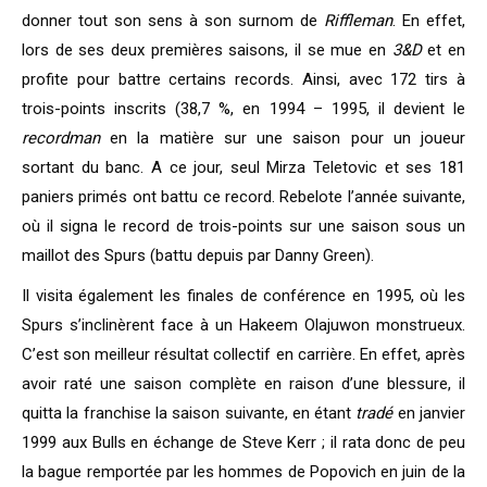
donner tout son sens à son surnom de
Riffleman
. En effet,
lors de ses deux premières saisons, il se mue en
3&D
et en
profite pour battre certains records. Ainsi, avec 172 tirs à
trois-points inscrits (38,7 %, en 1994 – 1995, il devient le
recordman
en la matière sur une saison pour un joueur
sortant du banc. A ce jour, seul Mirza Teletovic et ses 181
paniers primés ont battu ce record. Rebelote l’année suivante,
où il signa le record de trois-points sur une saison sous un
maillot des Spurs (battu depuis par Danny Green).
Il visita également les finales de conférence en 1995, où les
Spurs s’inclinèrent face à un Hakeem Olajuwon monstrueux.
C’est son meilleur résultat collectif en carrière. En effet, après
avoir raté une saison complète en raison d’une blessure, il
quitta la franchise la saison suivante, en étant
tradé
en janvier
1999 aux Bulls en échange de Steve Kerr ; il rata donc de peu
la bague remportée par les hommes de Popovich en juin de la