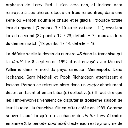
orphelins de Larry Bird. Il n’en sera rien, et Indiana sera
renvoyée à ses chères études en trois rencontres, dans une
série où Person souffla le chaud et le glacial : trouade totale
lors du
game
1 (7 points, 3 / 10 au tir, défaite – 11), excellent
lors du second (32 points, 12 / 23, défaite – 7), mauvais lors
du dernier match (12 points, 4 / 14, défaite – 4).
La défaite scelle le destin du numéro 45 dans la franchise qui
l’a
drafté
. Le 8 septembre 1992, il est envoyé avec Micheal
Williams dans le nord du pays, direction Minneapolis. Dans
l’échange, Sam Mitchell et Pooh Richardson atterrissent à
Indiana. Person se retrouve alors dans un
roster
absolument
désert en talent et en ambition(s) collective(s). Il faut dire que
les Timberwolves venaient de disputer la troisième saison de
leur Histoire ; la franchise fût en effet créée en 1989. Comme
souvent, sauf lorsqu’on a la chance de
drafter
Lew Alcindor
en année 2, la période
post draft
d’extension est synonyme de