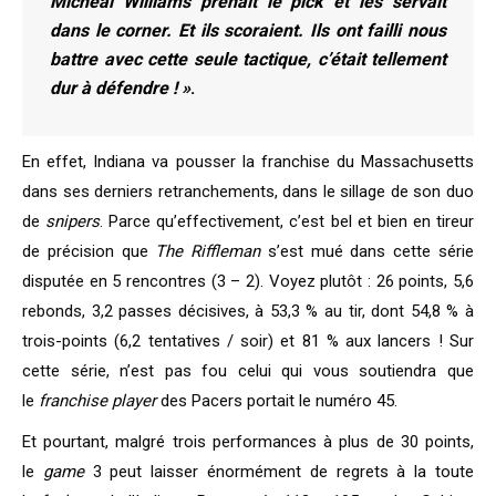
Micheal Williams prenait le pick et les servait
dans le corner. Et ils scoraient. Ils ont failli nous
battre avec cette seule tactique, c’était tellement
dur à défendre ! »
.
En effet, Indiana va pousser la franchise du Massachusetts
dans ses derniers retranchements, dans le sillage de son duo
de
snipers
. Parce qu’effectivement, c’est bel et bien en tireur
de précision que
The Riffleman
s’est mué dans cette série
disputée en 5 rencontres (3 – 2). Voyez plutôt : 26 points, 5,6
rebonds, 3,2 passes décisives, à 53,3 % au tir, dont 54,8 % à
trois-points (6,2 tentatives / soir) et 81 % aux lancers ! Sur
cette série, n’est pas fou celui qui vous soutiendra que
le
franchise player
des Pacers portait le numéro 45.
Et pourtant, malgré trois performances à plus de 30 points,
le
game
3 peut laisser énormément de regrets à la toute